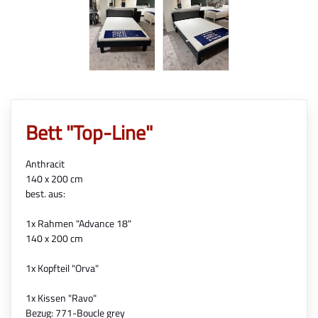
Bett "Top-Line"
Anthracit
140 x 200 cm
best. aus:
1x Rahmen "Advance 18"
140 x 200 cm
1x Kopfteil "Orva"
1x Kissen "Ravo"
Bezug: 771-Boucle grey