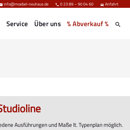
info@moebel-neuhaus.de
0 23 89 – 90 04 60
Anfahrt



e
Service
Über uns
% Abverkauf %
Studioline
edene Ausführungen und Maße lt. Typenplan möglich.