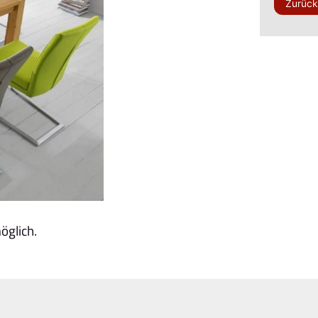
Zurüc
öglich.