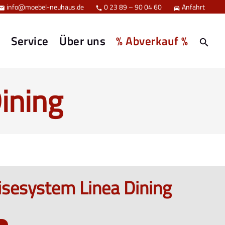
info@moebel-neuhaus.de
0 23 89 – 90 04 60
Anfahrt



e
Service
Über uns
% Abverkauf %
ining
isesystem Linea Dining